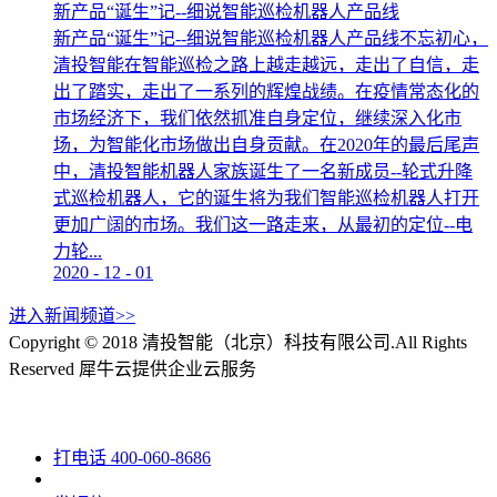
新产品“诞生”记--细说智能巡检机器人产品线
新产品“诞生”记--细说智能巡检机器人产品线不忘初心，
清投智能在智能巡检之路上越走越远，走出了自信，走
出了踏实，走出了一系列的辉煌战绩。在疫情常态化的
市场经济下，我们依然抓准自身定位，继续深入化市
场，为智能化市场做出自身贡献。在2020年的最后尾声
中，清投智能机器人家族诞生了一名新成员--轮式升降
式巡检机器人，它的诞生将为我们智能巡检机器人打开
更加广阔的市场。我们这一路走来，从最初的定位--电
力轮...
2020
-
12
-
01
进入新闻频道>>
Copyright © 2018 清投智能（北京）科技有限公司.All Rights
Reserved
犀牛云提供企业云服务
打电话
400-060-8686