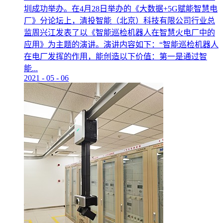
圳成功举办。在4月28日举办的《大数据+5G赋能智慧电
厂》分论坛上，清投智能（北京）科技有限公司行业总
监周兴江发表了以《智能巡检机器人在智慧火电厂中的
应用》为主题的演讲。演讲内容如下：“智能巡检机器人
在电厂发挥的作用，能创造以下价值：第一是通过智
能...
2021
-
05
-
06