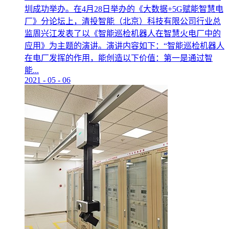
圳成功举办。在4月28日举办的《大数据+5G赋能智慧电
厂》分论坛上，清投智能（北京）科技有限公司行业总
监周兴江发表了以《智能巡检机器人在智慧火电厂中的
应用》为主题的演讲。演讲内容如下：“智能巡检机器人
在电厂发挥的作用，能创造以下价值：第一是通过智
能...
2021
-
05
-
06