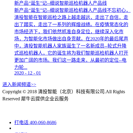
新产品“诞生”记--细说智能巡检机器人产品线
新产品“诞生”记--细说智能巡检机器人产品线不忘初心，
清投智能在智能巡检之路上越走越远，走出了自信，走
出了踏实，走出了一系列的辉煌战绩。在疫情常态化的
市场经济下，我们依然抓准自身定位，继续深入化市
场，为智能化市场做出自身贡献。在2020年的最后尾声
中，清投智能机器人家族诞生了一名新成员--轮式升降
式巡检机器人，它的诞生将为我们智能巡检机器人打开
更加广阔的市场。我们这一路走来，从最初的定位--电
力轮...
2020
-
12
-
01
进入新闻频道>>
Copyright © 2018 清投智能（北京）科技有限公司.All Rights
Reserved
犀牛云提供企业云服务
打电话
400-060-8686