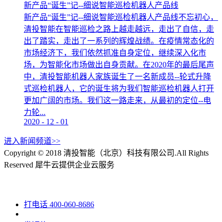
新产品“诞生”记--细说智能巡检机器人产品线
新产品“诞生”记--细说智能巡检机器人产品线不忘初心，
清投智能在智能巡检之路上越走越远，走出了自信，走
出了踏实，走出了一系列的辉煌战绩。在疫情常态化的
市场经济下，我们依然抓准自身定位，继续深入化市
场，为智能化市场做出自身贡献。在2020年的最后尾声
中，清投智能机器人家族诞生了一名新成员--轮式升降
式巡检机器人，它的诞生将为我们智能巡检机器人打开
更加广阔的市场。我们这一路走来，从最初的定位--电
力轮...
2020
-
12
-
01
进入新闻频道>>
Copyright © 2018 清投智能（北京）科技有限公司.All Rights
Reserved
犀牛云提供企业云服务
打电话
400-060-8686