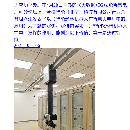
圳成功举办。在4月28日举办的《大数据+5G赋能智慧电
厂》分论坛上，清投智能（北京）科技有限公司行业总
监周兴江发表了以《智能巡检机器人在智慧火电厂中的
应用》为主题的演讲。演讲内容如下：“智能巡检机器人
在电厂发挥的作用，能创造以下价值：第一是通过智
能...
2021
-
05
-
06