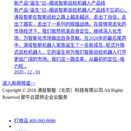
新产品“诞生”记--细说智能巡检机器人产品线
新产品“诞生”记--细说智能巡检机器人产品线不忘初心，
清投智能在智能巡检之路上越走越远，走出了自信，走
出了踏实，走出了一系列的辉煌战绩。在疫情常态化的
市场经济下，我们依然抓准自身定位，继续深入化市
场，为智能化市场做出自身贡献。在2020年的最后尾声
中，清投智能机器人家族诞生了一名新成员--轮式升降
式巡检机器人，它的诞生将为我们智能巡检机器人打开
更加广阔的市场。我们这一路走来，从最初的定位--电
力轮...
2020
-
12
-
01
进入新闻频道>>
Copyright © 2018 清投智能（北京）科技有限公司.All Rights
Reserved
犀牛云提供企业云服务
打电话
400-060-8686