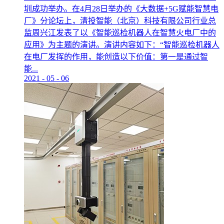
圳成功举办。在4月28日举办的《大数据+5G赋能智慧电
厂》分论坛上，清投智能（北京）科技有限公司行业总
监周兴江发表了以《智能巡检机器人在智慧火电厂中的
应用》为主题的演讲。演讲内容如下：“智能巡检机器人
在电厂发挥的作用，能创造以下价值：第一是通过智
能...
2021
-
05
-
06