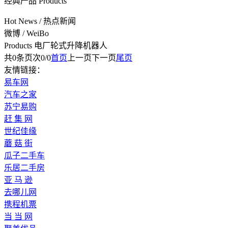
经典产品
Products
Hot News
/
热点新闻
微博
/
WeiBo
Products
电厂轮式升降机器人
共
0
条
页次0/0
首页
上一页
下一页
尾页
友情链接：
易车网
汽车之家
苏宁易购
赶 集 网
世纪佳缘
蘑 菇 街
瓜子二手车
乐居二手房
亚 马 逊
去哪儿网
携程机票
当 当 网