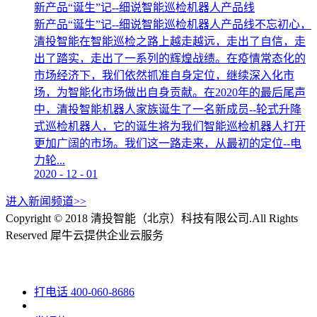
新产品“诞生”记--细说智能巡检机器人产品线
新产品“诞生”记--细说智能巡检机器人产品线不忘初心，
清投智能在智能巡检之路上越走越远，走出了自信，走
出了踏实，走出了一系列的辉煌战绩。在疫情常态化的
市场经济下，我们依然抓准自身定位，继续深入化市
场，为智能化市场做出自身贡献。在2020年的最后尾声
中，清投智能机器人家族诞生了一名新成员--轮式升降
式巡检机器人，它的诞生将为我们智能巡检机器人打开
更加广阔的市场。我们这一路走来，从最初的定位--电
力轮...
2020
-
12
-
01
进入新闻频道>>
Copyright © 2018 清投智能（北京）科技有限公司.All Rights
Reserved
犀牛云提供企业云服务
打电话
400-060-8686