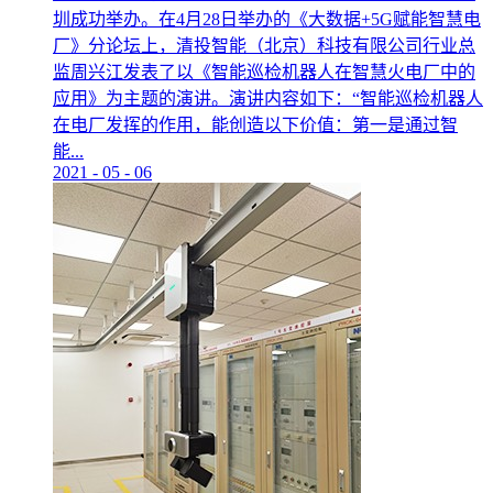
圳成功举办。在4月28日举办的《大数据+5G赋能智慧电
厂》分论坛上，清投智能（北京）科技有限公司行业总
监周兴江发表了以《智能巡检机器人在智慧火电厂中的
应用》为主题的演讲。演讲内容如下：“智能巡检机器人
在电厂发挥的作用，能创造以下价值：第一是通过智
能...
2021
-
05
-
06