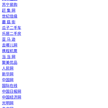
苏宁易购
赶 集 网
世纪佳缘
蘑 菇 街
瓜子二手车
乐居二手房
亚 马 逊
去哪儿网
携程机票
当 当 网
聚美优品
人民网
新华网
中国网
国际在线
中国日报网
中国经济网
光明网