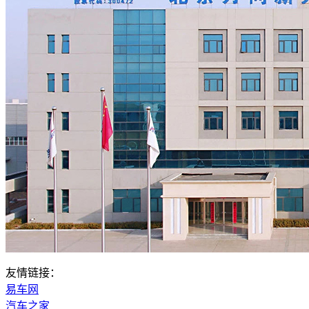
友情链接：
易车网
汽车之家